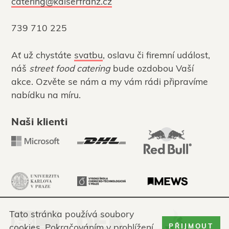
catering@kaiserfranz.cz
739 710 225
Ať už chystáte
svatbu
, oslavu či firemní událost,
náš
street food catering
bude ozdobou Vaší
akce. Ozvěte se nám a my vám rádi připravíme
nabídku na míru.
Naši klienti
Tato stránka používá soubory
cookies. Pokračováním v prohlížení
PŘIJMOUT